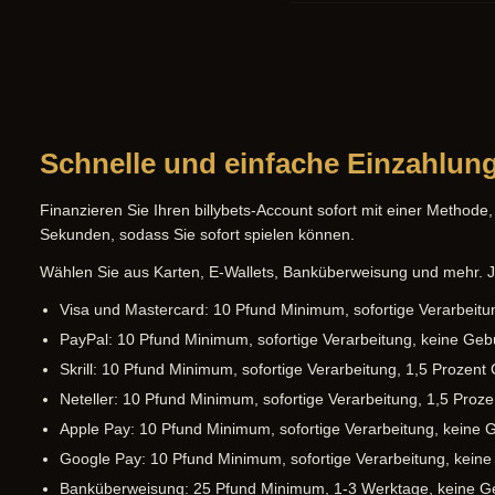
Schnelle und einfache Einzahlu
Finanzieren Sie Ihren billybets-Account sofort mit einer Methode
Sekunden, sodass Sie sofort spielen können.
Wählen Sie aus Karten, E-Wallets, Banküberweisung und mehr. Je
Visa und Mastercard: 10 Pfund Minimum, sofortige Verarbeit
PayPal: 10 Pfund Minimum, sofortige Verarbeitung, keine Ge
Skrill: 10 Pfund Minimum, sofortige Verarbeitung, 1,5 Prozent
Neteller: 10 Pfund Minimum, sofortige Verarbeitung, 1,5 Proz
Apple Pay: 10 Pfund Minimum, sofortige Verarbeitung, keine
Google Pay: 10 Pfund Minimum, sofortige Verarbeitung, kein
Banküberweisung: 25 Pfund Minimum, 1-3 Werktage, keine 