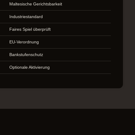
Maltesische Gerichtsbarkeit
Industriestandard
Faires Spiel überprüft
EU-Verordnung
Bankstufenschutz
Optionale Aktivierung