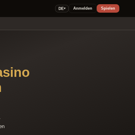
Anmelden
Spielen
DE
▾
asino
n
-
en