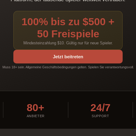
100% bis zu $500 +
50 Freispiele
Mindesteinzahlung $10. Gültig nur für neue Spieler.
Jetzt beitreten
Muss 18+ sein. Allgemeine Geschäftsbedingungen gelten. Spielen Sie verantwortungsvoll.
80+
24/7
ANBIETER
SUPPORT