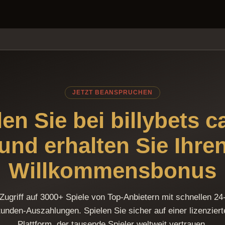
JETZT BEANSPRUCHEN
len Sie bei billybets c
und erhalten Sie Ihre
Willkommensbonus
Zugriff auf 3000+ Spiele von Top-Anbietern mit schnellen 24
tunden-Auszahlungen. Spielen Sie sicher auf einer lizenziert
Plattform, der tausende Spieler weltweit vertrauen.