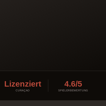
Lizenziert
4.6/5
CURAÇAO
SPIELERBEWERTUNG