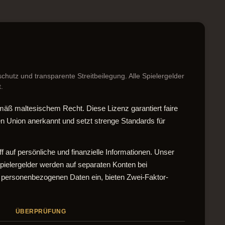
erschutz und transparente Streitbeilegung. Alle Spielergelder
.
emäß maltesischem Recht. Diese Lizenz garantiert faire
en Union anerkannt und setzt strenge Standards für
 auf persönliche und finanzielle Informationen. Unser
pielergelder werden auf separaten Konten bei
le personenbezogenen Daten ein, bieten Zwei-Faktor-
ÜBERPRÜFUNG