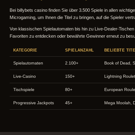
Bei billybets casino finden Sie über 3.500 Spiele in allen wich
Microgaming, um Ihnen die Titel zu bringen, auf die Spieler vertr
Von klassischen Spielautomaten bis hin zu Live-Dealer-Tischen 
Favoriten zu entdecken oder bewährte Gewinner erneut zu bes
KATEGORIE
SPIELANZAHL
BELIEBTE TIT
Spielautomaten
2.100+
Book of Dead, 
Live-Casino
150+
Lightning Roule
Tischspiele
80+
European Roulet
Progressive Jackpots
45+
Mega Moolah, Di