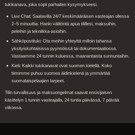
tukikanava, joka sopii parhaiten kysymykseesi.
Live Chat: Saatavilla 24/7 keskimääräisen vasteajan ollessa
2–5 minuuttia. Hanki välitöntä apua tilillesi, maksuihin,
peleihin ja tekniikka-asioihin.
Sähköpostituki: Ota meihin yhteyttä milloin tahansa
yksityiskohtaisissa pyynnöissä tai dokumentaatiossa.
Vastaamme 24 tunnin kuluessa, maanantaista sunnuntaihin.
Kieli: Kaikki tukikanavat ovat suomen kielellä. Koko
tiimimme puhuu suomea äidinkielenä ja ymmärtää
suomalaispelaajien tarpeet.
Tilin turvallisuus ja maksuongelmat saavat ensisijaisen
käsittelyn 1 tunnin vasteajalla, 24 tuntia päivässä, 7 päivää
viikossa.