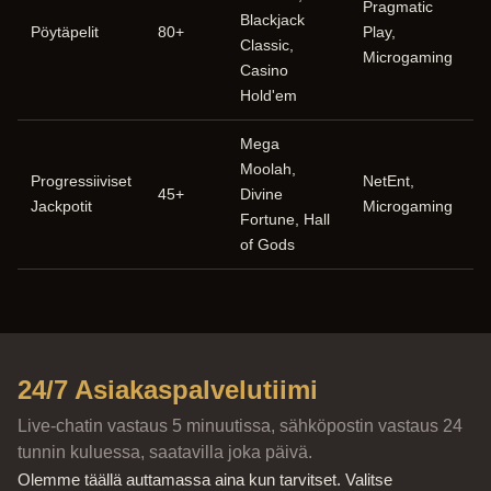
Pragmatic
Blackjack
Pöytäpelit
80+
Play,
Classic,
Microgaming
Casino
Hold'em
Mega
Moolah,
Progressiiviset
NetEnt,
45+
Divine
Jackpotit
Microgaming
Fortune, Hall
of Gods
24/7 Asiakaspalvelutiimi
Live-chatin vastaus 5 minuutissa, sähköpostin vastaus 24
tunnin kuluessa, saatavilla joka päivä.
Olemme täällä auttamassa aina kun tarvitset. Valitse