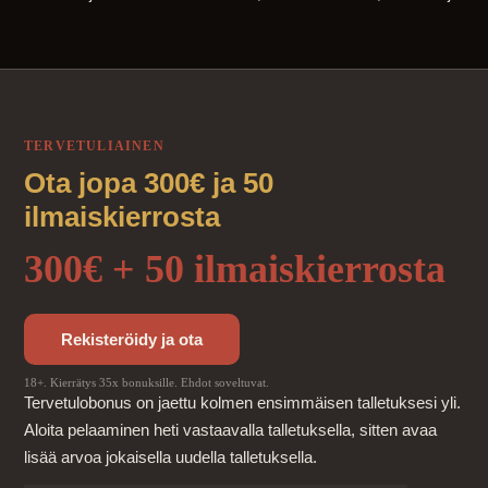
TERVETULIAINEN
Ota jopa 300€ ja 50
ilmaiskierrosta
300€ + 50 ilmaiskierrosta
Rekisteröidy ja ota
18+. Kierrätys 35x bonuksille. Ehdot soveltuvat.
Tervetulobonus on jaettu kolmen ensimmäisen talletuksesi yli.
Aloita pelaaminen heti vastaavalla talletuksella, sitten avaa
lisää arvoa jokaisella uudella talletuksella.