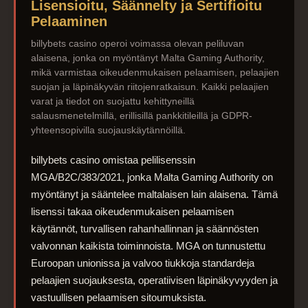
Lisensioitu, Säännelty ja Sertifioitu
Pelaaminen
billybets casino operoi voimassa olevan peliluvan
alaisena, jonka on myöntänyt Malta Gaming Authority,
mikä varmistaa oikeudenmukaisen pelaamisen, pelaajien
suojan ja läpinäkyvän riitojenratkaisun. Kaikki pelaajien
varat ja tiedot on suojattu kehittyneillä
salausmenetelmillä, erillisillä pankkitileillä ja GDPR-
yhteensopivilla suojauskäytännöillä.
billybets casino omistaa pelilisenssin
MGA/B2C/383/2021, jonka Malta Gaming Authority on
myöntänyt ja sääntelee maltalaisen lain alaisena. Tämä
lisenssi takaa oikeudenmukaisen pelaamisen
käytännöt, turvallisen rahanhallinnan ja säännösten
valvonnan kaikista toiminnoista. MGA on tunnustettu
Euroopan unionissa ja valvoo tiukkoja standardeja
pelaajien suojauksesta, operatiivisen läpinäkyvyyden ja
vastuullisen pelaamisen sitoumuksista.