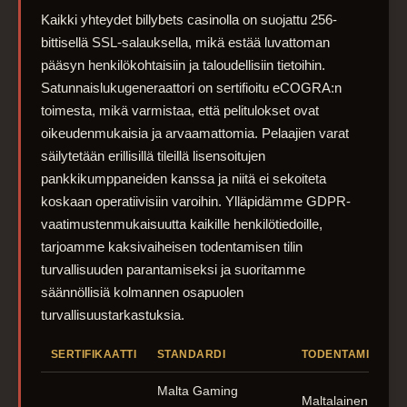
Kaikki yhteydet billybets casinolla on suojattu 256-
bittisellä SSL-salauksella, mikä estää luvattoman
pääsyn henkilökohtaisiin ja taloudellisiin tietoihin.
Satunnaislukugeneraattori on sertifioitu eCOGRA:n
toimesta, mikä varmistaa, että pelitulokset ovat
oikeudenmukaisia ja arvaamattomia. Pelaajien varat
säilytetään erillisillä tileillä lisensoitujen
pankkikumppaneiden kanssa ja niitä ei sekoiteta
koskaan operatiivisiin varoihin. Ylläpidämme GDPR-
vaatimustenmukaisuutta kaikille henkilötiedoille,
tarjoamme kaksivaiheisen todentamisen tilin
turvallisuuden parantamiseksi ja suoritamme
säännöllisiä kolmannen osapuolen
turvallisuustarkastuksia.
SERTIFIKAATTI
STANDARDI
TODENTAMINEN
Malta Gaming
Maltalainen