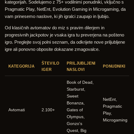
kategorijah. Sodelujemo z 75+ vodilnimi ponudniki, vključno s
Pragmatic Play, NetEnt, Evolution Gaming in Microgaming, da
vam prinesemo naslove, ki jih igralci zaupajo in ljubijo.
Od klasičnih avtomatov do miz s pravim dilerjem in
progresivnih jackpotov je vsaka igra tu preverjena na pošteno
igro. Preglejte svoj polni seznam, da odkrijete nove priljubljene
igre ali ponovno obposite dokazane zmagovalce.
ŠTEVILO
PRILJUBLJENI
KATEGORIJA
PONUDNIKI
IGER
NASLOVI
Book of Dead,
Starburst,
Sweet
NetEnt,
Bonanza,
Pragmatic
Avtomati
2.100+
Gates of
Play,
Olympus,
Microgaming
Gonzo's
Quest, Big