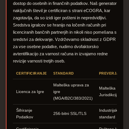
dostop do osebnih in finančnih podatkov. Naš generator
naključnih števil je certificiran s strani eCOGRA, kar
zagotavlja, da so izidi iger pošteni in nepredvidljivi.
Sredstva igralcev se hranijo na ločenih računih pri
licenciranih bančnih partnerjih in nikoli niso pomešana s
sredstvi za delovanje. Vzdrževamo skladnost z GDPR
za vse osebne podatke, nudimo dvofaktorsko
avtentifikacijo za varnost računa in izvajamo redne
revizije varnosti tretjih oseb.
CERTIFICIRANJE
STANDARD
PREVERJANJE
Malteška uprava za
Malteška
Licenca za Igre
igre
Jurisdikcija
(MGA/B2C/383/2021)
Šifriranje
Industrijski
256-bitni SSL/TLS
Podatkov
standard