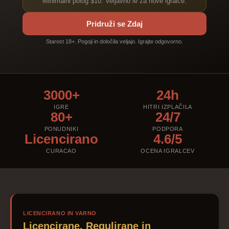
Minimalni polog $10. Veljavno le za nove igralce.
Pridruži se Zdaj
Starost 18+. Pogoji in določila veljajo. Igrajte odgovorno.
3000+
24h
IGRE
HITRI IZPLAČILA
80+
24/7
PONUDNIKI
PODPORA
Licencirano
4.6/5
CURACAO
OCENA IGRALCEV
LICENCIRANO IN VARNO
Licencirane, Regulirane in