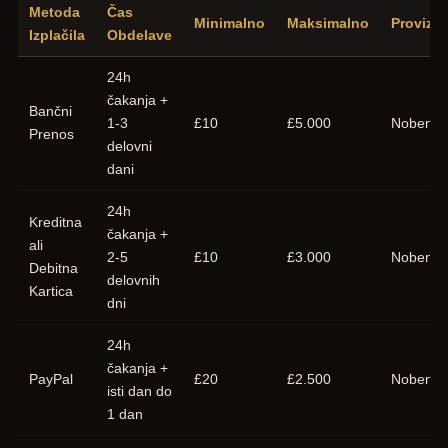
Metoda
Čas
Minimalno
Maksimalno
Provizij
Izplačila
Obdelave
24h
čakanja +
Bančni
1-3
£10
£5.000
Nobena
Prenos
delovni
dani
24h
Kreditna
čakanja +
ali
2-5
£10
£3.000
Nobena
Debitna
delovnih
Kartica
dni
24h
čakanja +
PayPal
£20
£2.500
Nobena
isti dan do
1 dan